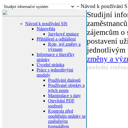
-
Návod k používání S
Studijní inf
zaměstnanců
Návod k používání SIS
Nápověda
zájemcům o s
Jazykové mutace
Přihlášení a odhlášení
postavení už
Role, její změny a
jednotlivým 
význam
Informace z hlavičky
změny a vý
stránky
Úvodní stránka
poslední změna
Práce s jednotlivými
moduly
Používání dialogů
Používané objekty a
jejich popis
Manipulace s daty
Otevírání PDF
souborů
Kontrola před
opuštěním stránky se
změněným
formulářem