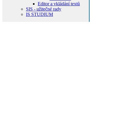
Editor a vkládání textů
SIS - užitečné rady
IS STUDIUM