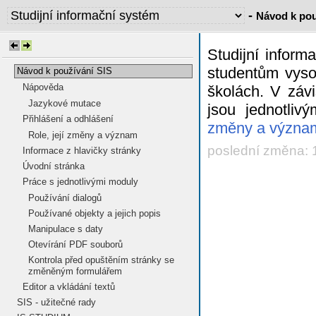
-
Návod k pou
Studijní infor
studentům vyso
Návod k používání SIS
Nápověda
školách. V závi
Jazykové mutace
jsou jednotliv
Přihlášení a odhlášení
změny a význa
Role, její změny a význam
poslední změna: 
Informace z hlavičky stránky
Úvodní stránka
Práce s jednotlivými moduly
Používání dialogů
Používané objekty a jejich popis
Manipulace s daty
Otevírání PDF souborů
Kontrola před opuštěním stránky se
změněným formulářem
Editor a vkládání textů
SIS - užitečné rady