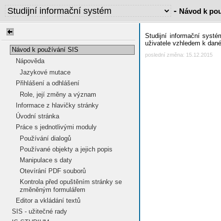
-
Návod k pou
Studijní informační syst
uživatele vzhledem k dané
Návod k používání SIS
poslední změna: 15.12.2015
Nápověda
Jazykové mutace
Přihlášení a odhlášení
Role, její změny a význam
Informace z hlavičky stránky
Úvodní stránka
Práce s jednotlivými moduly
Používání dialogů
Používané objekty a jejich popis
Manipulace s daty
Otevírání PDF souborů
Kontrola před opuštěním stránky se
změněným formulářem
Editor a vkládání textů
SIS - užitečné rady