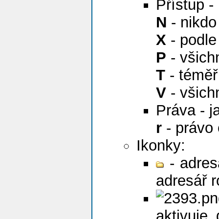
Přístup -
N
- nikdo
X
- podle
P
- všichn
T
- téměř
V
- všich
Práva - j
r
- právo 
Ikonky:
- adres
adresář r
aktivuje