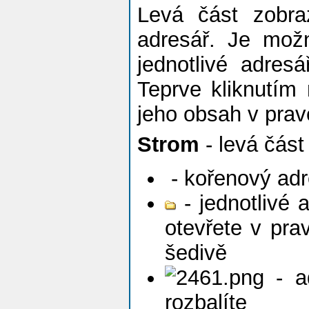
Levá část zobra
adresář. Je mož
jednotlivé adres
Teprve kliknutím
jeho obsah v pravé
Strom
- levá část
- kořenový adr
- jednotlivé 
otevřete v pra
šedivě
- ad
rozbalíte