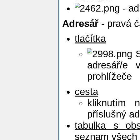
- ad
Adresář
- pravá č
tlačítka
S
adresář/e
prohlížeče
cesta
kliknutím 
příslušný ad
tabulka s ob
seznam všech 