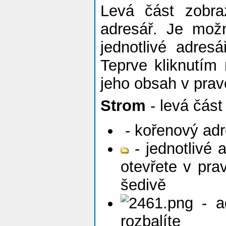
Levá část zobra
adresář. Je mož
jednotlivé adres
Teprve kliknutím
jeho obsah v pravé
Strom
- levá část
- kořenový adr
- jednotlivé 
otevřete v pra
šedivě
- ad
rozbalíte