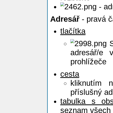
- ad
Adresář
- pravá č
tlačítka
S
adresář/e
prohlížeče
cesta
kliknutím 
příslušný ad
tabulka s ob
seznam všech 