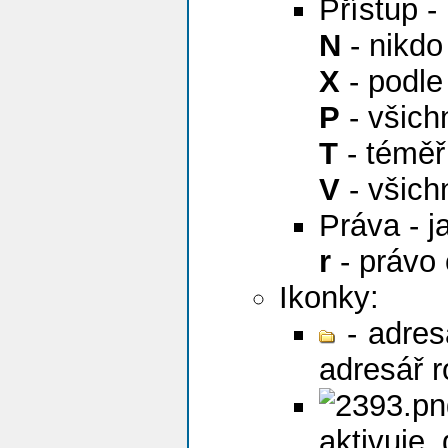
Přístup -
N
- nikdo
X
- podle
P
- všichn
T
- téměř
V
- všich
Práva - j
r
- právo 
Ikonky:
- adres
adresář r
aktivuje