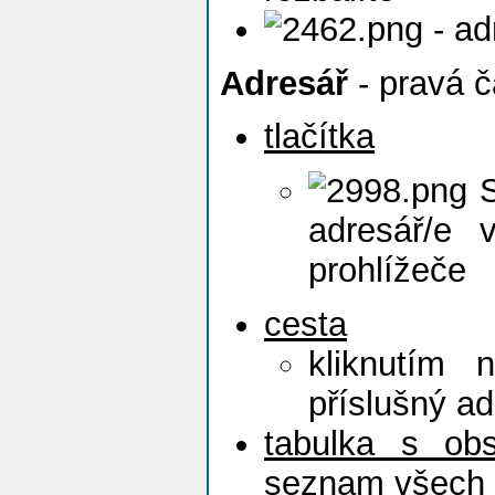
- ad
Adresář
- pravá č
tlačítka
S
adresář/e
prohlížeče
cesta
kliknutím 
příslušný ad
tabulka s ob
seznam všech 