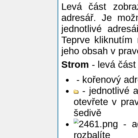
Levá část zobra
adresář. Je mož
jednotlivé adres
Teprve kliknutím
jeho obsah v pravé
Strom
- levá část
- kořenový adr
- jednotlivé 
otevřete v pra
šedivě
- ad
rozbalíte