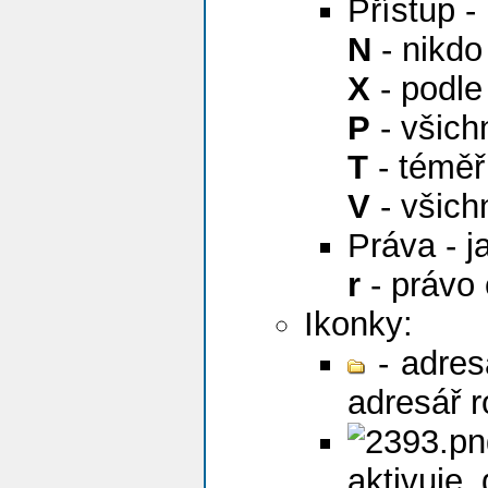
Přístup -
N
- nikdo
X
- podle
P
- všichn
T
- téměř
V
- všich
Práva - j
r
- právo 
Ikonky:
- adres
adresář r
aktivuje