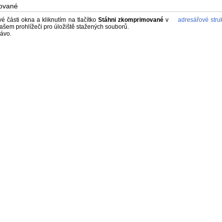
ované
é části okna a kliknutím na tlačítko
Stáhni zkomprimované
v
adresářové stru
šem prohlížeči pro úložiště stažených souborů.
rávo.