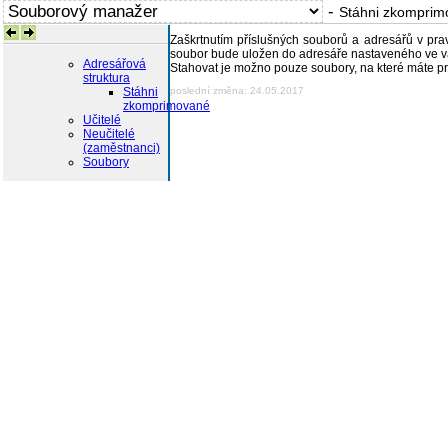
-
Stáhni zkomprim
Zaškrtnutím příslušných souborů a adresářů v prav
soubor bude uložen do adresáře nastaveného ve va
Adresářová
Stahovat je možno pouze soubory, na které máte p
struktura
Stáhni
poslední změna: 24.05.2017
zkomprimované
Učitelé
Neučitelé
(zaměstnanci)
Soubory