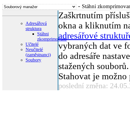
-
Stáhni zkomprimova
Zaškrtnutím přísluš
okna a kliknutím n
Adresářová
struktura
adresářové struktuř
Stáhni
zkomprimované
vybraných dat ve f
Učitelé
Neučitelé
do adresáře nastave
(zaměstnanci)
Soubory
stažených souborů.
Stahovat je možno 
poslední změna: 24.05