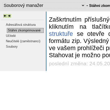
-
Stáhni zko
Zaškrtnutím příslušn
Adresářová struktura
kliknutím na tlačí
Stáhni zkomprimované
struktuře
se otevře d
Učitelé
formátu zip. Výsledn
Neučitelé (zaměstnanci)
ve vašem prohlížeči p
Soubory
Stahovat je možno pou
poslední změna: 24.05.2