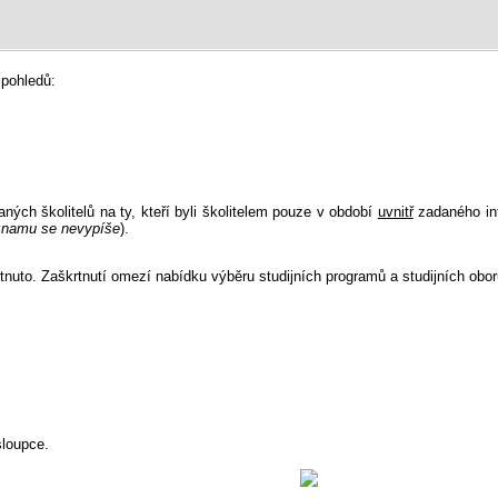
u pohledů:
aných školitelů na ty, kteří byli školitelem pouze v období
uvnitř
zadaného int
eznamu se nevypíše
).
tnuto. Zaškrtnutí omezí nabídku výběru studijních programů a studijních oborů
loupce.