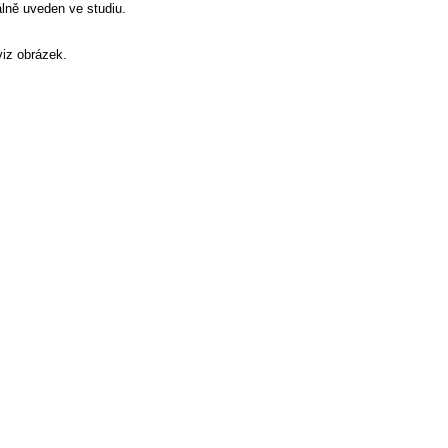
álně uveden ve studiu.
viz obrázek.