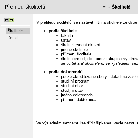
-
Školitelé
V přehledu školitelů lze nastavit filtr na školitele ze dvo
podle školitele
Školitelé
fakulta
Detail
ústav
školitel je/není aktivní
jméno školitele
příjmení školitele
školitelem od, do - omezi skupinu vyfiltrov
se učitel stal školitelem, ve výsledném s
podle doktorandů
pouze akreditované obory - defaultně zaškr
studijní program
studijní obor
studijní stav
jméno doktoranda
příjmení doktoranda
Ve výsledném seznamu lze třídit šipkama
vedle názvu s