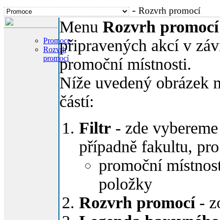
-
Rozvrh promocí
Menu
Rozvrh promocí
Promoce
připravených akcí v záv
Rozvrh
promocí
promoční místnosti.
Níže uvedený obrázek m
částí:
Filtr
- zde vybereme 
případně fakultu, pr
promoční místnos
položky
Rozvrh promocí
- z