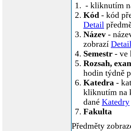
- kliknutím n
Kód
- kód pře
Detail
předmě
Název
- název
zobrazí
Detai
Semestr
- ve
Rozsah, exa
hodin týdně 
Katedra
- ka
kliknutím na 
dané
Katedry
Fakulta
Předměty zobraz