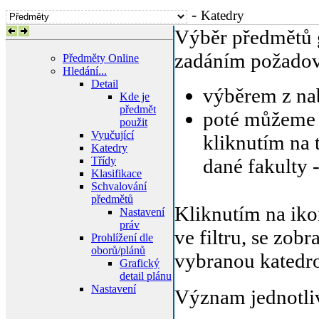
-
Katedry
Výběr předmětů
zadáním požadova
Předměty Online
Hledání...
Detail
výběrem z na
Kde je
předmět
poté můžeme 
použit
Vyučující
kliknutím na 
Katedry
Třídy
dané fakulty -
Klasifikace
Schvalování
předmětů
Kliknutím na ik
Nastavení
práv
ve filtru, se zo
Prohlížení dle
oborů/plánů
vybranou katedr
Grafický
detail plánu
Nastavení
Význam jednotli