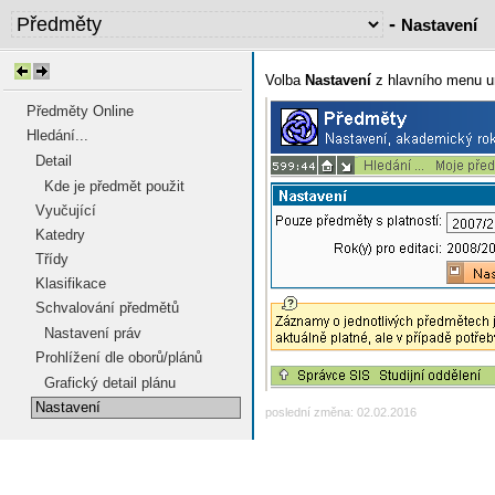
-
Nastavení
Volba
Nastavení
z hlavního menu u
Předměty Online
Hledání...
Detail
Kde je předmět použit
Vyučující
Katedry
Třídy
Klasifikace
Schvalování předmětů
Nastavení práv
Prohlížení dle oborů/plánů
Grafický detail plánu
Nastavení
poslední změna: 02.02.2016