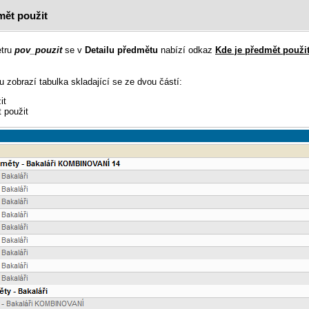
mět použit
etru
pov_pouzit
se v
Detailu předmětu
nabízí odkaz
Kde je předmět použi
lu zobrazí tabulka skladající se ze dvou částí:
it
t použit