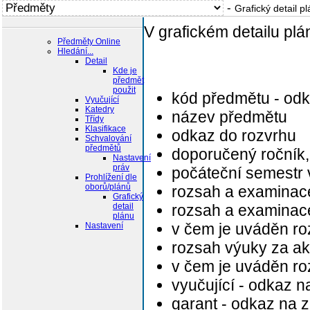
-
Grafický detail p
V grafickém detailu plá
Předměty Online
Hledání...
Detail
Kde je
předmět
použit
kód předmětu - od
Vyučující
Katedry
název předmětu
Třídy
Klasifikace
odkaz do rozvrhu
Schvalování
předmětů
doporučený ročník,
Nastavení
práv
počáteční semestr
Prohlížení dle
oborů/plánů
rozsah a examinac
Grafický
detail
rozsah a examinac
plánu
v čem je uváděn r
Nastavení
rozsah výuky za a
v čem je uváděn r
vyučující - odkaz 
garant - odkaz na 