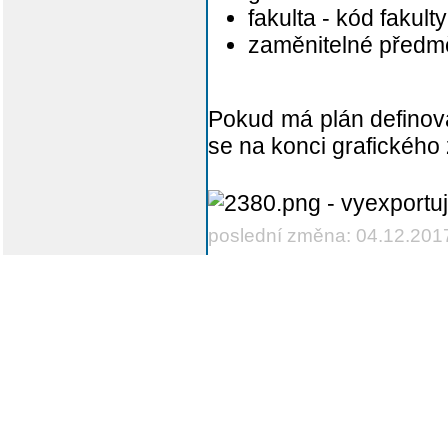
fakulta - kód fakulty
zaměnitelné předm
Pokud má plán definov
se na konci grafického
- vyexportu
poslední změna: 04.12.201