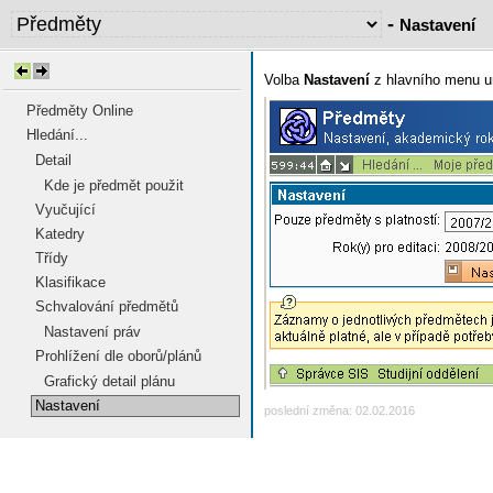
-
Nastavení
Volba
Nastavení
z hlavního menu u
Předměty Online
Hledání...
Detail
Kde je předmět použit
Vyučující
Katedry
Třídy
Klasifikace
Schvalování předmětů
Nastavení práv
Prohlížení dle oborů/plánů
Grafický detail plánu
Nastavení
poslední změna: 02.02.2016