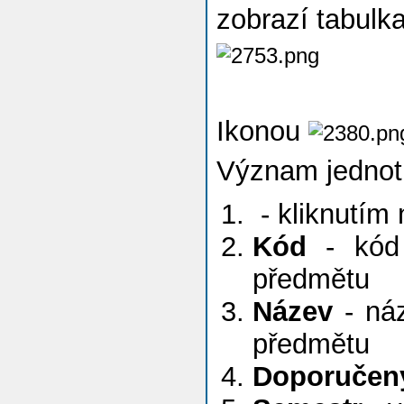
zobrazí tabulk
Ikonou
Význam jednotl
- kliknutím 
Kód
- kód 
předmětu
Název
- náz
předmětu
Doporučený