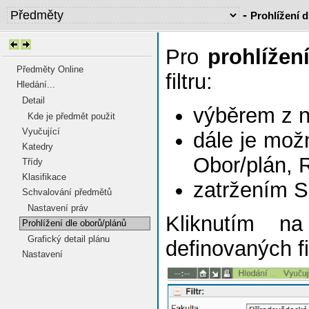
-
Prohlížení 
Pro
prohlížen
Předměty Online
filtru:
Hledání...
Detail
výběrem z 
Kde je předmět použit
Vyučující
dále je mož
Katedry
Obor/plán, 
Třídy
Klasifikace
zatržením S
Schvalování předmětů
Nastavení práv
Kliknutím n
Prohlížení dle oborů/plánů
Grafický detail plánu
definovaných fi
Nastavení