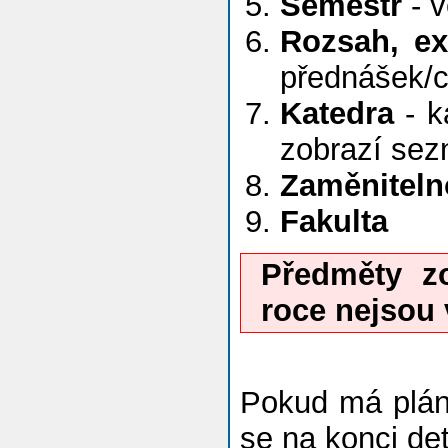
Semestr
- v
Rozsah, e
přednášek/c
Katedra
- k
zobrazí se
Zaměniteln
Fakulta
Předměty z
roce nejsou
Pokud má plán
se na konci det