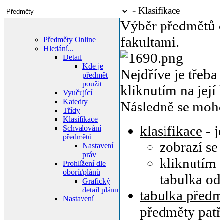
-
Klasifikace
Výběr předmětů 
fakultami.
Předměty Online
Hledání...
Detail
Kde je
Nejdříve je třeba
předmět
použit
kliknutím na jej
Vyučující
Katedry
Následně se moho
Třídy
Klasifikace
klasifikace
- j
Schvalování
předmětů
zobrazí se
Nastavení
práv
kliknutím
Prohlížení dle
oborů/plánů
tabulka o
Grafický
detail plánu
tabulka předm
Nastavení
předměty patř