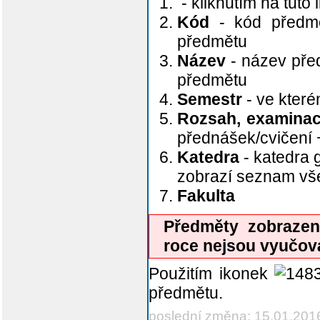
- kliknutím na tuto
Kód
- kód předmě
předmětu
Název
- název před
předmětu
Semestr
- ve kter
Rozsah, examina
přednášek/cvičení
Katedra
- katedra 
zobrazí seznam v
Fakulta
Předměty zobraze
roce nejsou vyučov
Použitím ikonek
předmětu.
poslední změna: 15.01.201