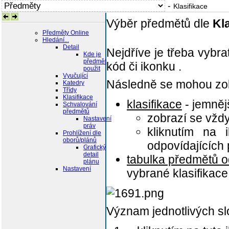
-
Klasifikace
Výběr předmětů dle
Kl
Předměty Online
Hledání...
Detail
Nejdříve je třeba vybrat
Kde je
předmět
kód či ikonku
.
použit
Vyučující
Následně se mohou zobr
Katedry
Třídy
Klasifikace
klasifikace
- jemnějš
Schvalování
předmětů
zobrazí se vžd
Nastavení
práv
kliknutím na
Prohlížení dle
oborů/plánů
odpovídajících
Grafický
detail
tabulka předmětů od
plánu
Nastavení
vybrané klasifikace
Význam jednotlivých sl