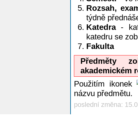
Rozsah, exa
týdně přednáš
Katedra
- kat
katedru se zo
Fakulta
Předměty z
akademickém r
Použitím ikonek
názvu předmětu.
poslední změna: 15.