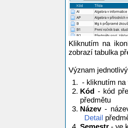
Kliknutím na iko
zobrazí tabulka př
Význam jednotlivý
- kliknutím na
Kód
- kód pře
předmětu
Název
- název
Detail
předmě
Semestr
- ve 