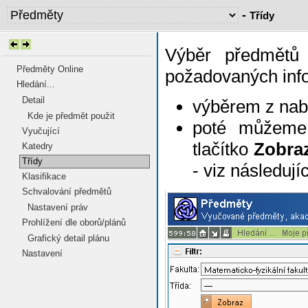
-
Třídy
Výběr předmětů 
Předměty Online
požadovaných infor
Hledání...
Detail
výběrem z nab
Kde je předmět použit
poté můžeme
Vyučující
tlačítko
Zobra
Katedry
Třídy
- viz následují
Klasifikace
Schvalování předmětů
Nastavení práv
Prohlížení dle oborů/plánů
Grafický detail plánu
Nastavení