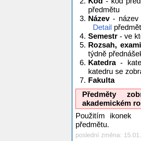
Kód
- kód před
předmětu
Název
- název 
Detail
předmě
Semestr
- ve k
Rozsah, exam
týdně přednáše
Katedra
- kate
katedru se zob
Fakulta
Předměty zo
akademickém ro
Použitím ikonek
j
předmětu.
poslední změna: 15.01