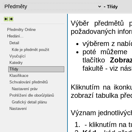
-
Třídy
Výběr předmětů p
Předměty Online
požadovaných inform
Hledání...
výběrem z nabí
Detail
Kde je předmět použit
poté můžeme 
Vyučující
tlačítko
Zobra
Katedry
fakultě - viz ná
Třídy
Klasifikace
Schvalování předmětů
Kliknutím na ikon
Nastavení práv
zobrazí tabulka pře
Prohlížení dle oborů/plánů
Grafický detail plánu
Nastavení
Význam jednotlivýc
- kliknutím na 