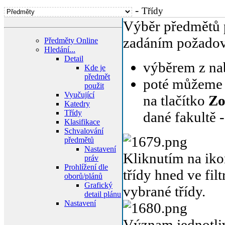
-
Třídy
Výběr předmětů p
zadáním požadova
Předměty Online
Hledání...
Detail
výběrem z na
Kde je
předmět
poté můžeme 
použit
Vyučující
na tlačítko
Zo
Katedry
Třídy
dané fakultě -
Klasifikace
Schvalování
předmětů
Nastavení
Kliknutím na ik
práv
Prohlížení dle
třídy hned ve fil
oborů/plánů
Grafický
vybrané třídy.
detail plánu
Nastavení
Význam jednotli