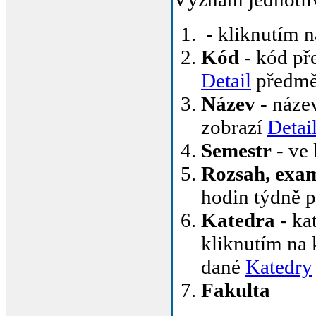
- kliknutím n
Kód
- kód pře
Detail
předmě
Název
- název
zobrazí
Detai
Semestr
- ve
Rozsah, exa
hodin týdně 
Katedra
- ka
kliknutím na 
dané
Katedry
Fakulta