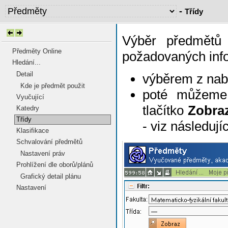
-
Třídy
Výběr předmětů 
Předměty Online
požadovaných infor
Hledání...
Detail
výběrem z nab
Kde je předmět použit
poté můžeme
Vyučující
tlačítko
Zobra
Katedry
Třídy
- viz následují
Klasifikace
Schvalování předmětů
Nastavení práv
Prohlížení dle oborů/plánů
Grafický detail plánu
Nastavení