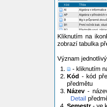
Kliknutím na iko
zobrazí tabulka př
Význam jednotlivý
- kliknutím n
Kód
- kód pře
předmětu
Název
- název
Detail
předmě
Semestr
- ve 