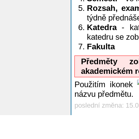
Rozsah, exa
týdně přednáš
Katedra
- kat
katedru se zo
Fakulta
Předměty z
akademickém r
Použitím ikonek
názvu předmětu.
poslední změna: 15.