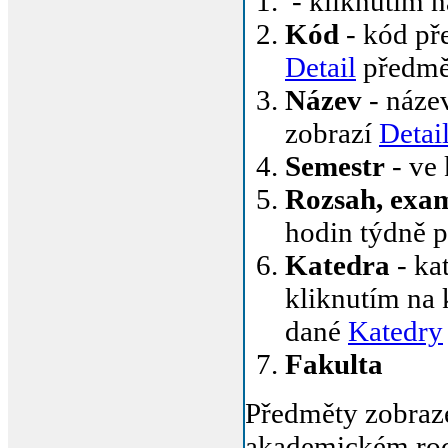
- kliknutím n
Kód
- kód pře
Detail
předmě
Název
- název
zobrazí
Detai
Semestr
- ve
Rozsah, exa
hodin týdně 
Katedra
- ka
kliknutím na 
dané
Katedry
Fakulta
Předměty zobraz
akademickém roc