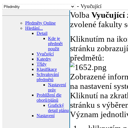
-
Vyučující
Volba
Vyučující
zvolené fakulty s
Předměty Online
Hledání...
Detail
Kliknutím na ik
Kde je
předmět
stránku zobrazuj
použit
Vyučující
předmětů:
Katedry
Třídy
Klasifikace
Schvalování
Zobrazené inform
předmětů
na nastavení sys
Nastavení
práv
Kliknutí na zkra
Prohlížení dle
oborů/plánů
stránku s výběr
Grafický
detail plánu
Význam jednotli
Nastavení