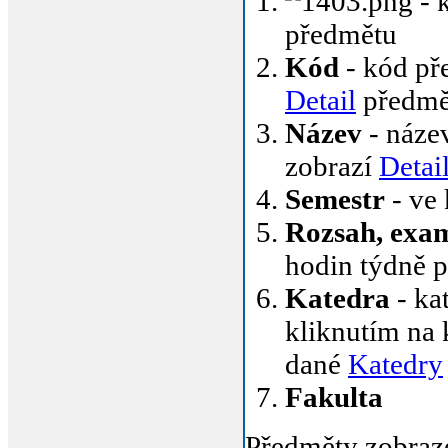
- 
předmětu
Kód
- kód pře
Detail
předmě
Název
- název
zobrazí
Detai
Semestr
- ve
Rozsah, exa
hodin týdně 
Katedra
- ka
kliknutím na 
dané
Katedry
Fakulta
Předměty zobraz