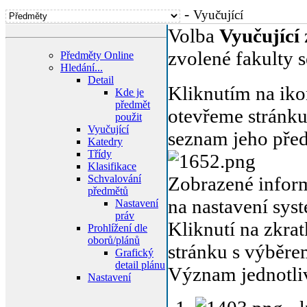
-
Vyučující
Volba
Vyučující
zvolené fakulty s
Předměty Online
Hledání...
Detail
Kliknutím na ik
Kde je
předmět
otevřeme stránku
použit
Vyučující
seznam jeho pře
Katedry
Třídy
Klasifikace
Schvalování
Zobrazené inform
předmětů
na nastavení sys
Nastavení
práv
Kliknutí na zkra
Prohlížení dle
oborů/plánů
stránku s výběr
Grafický
detail plánu
Význam jednotli
Nastavení