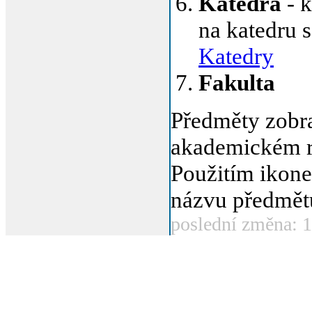
Katedra
- k
na katedru 
Katedry
Fakulta
Předměty zobr
akademickém r
Použitím ikon
názvu předmět
poslední změna: 