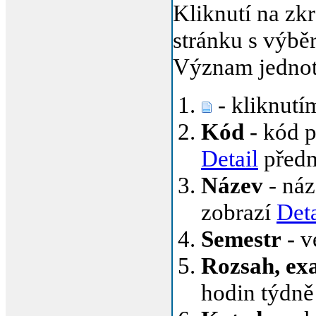
Kliknutí na zk
stránku s výb
Význam jednot
- kliknutí
Kód
- kód p
Detail
před
Název
- náz
zobrazí
Deta
Semestr
- v
Rozsah, ex
hodin týdně