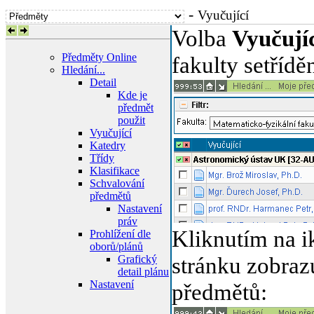
-
Vyučující
Volba
Vyučují
Předměty Online
fakulty setřídě
Hledání...
Detail
Kde je
předmět
použit
Vyučující
Katedry
Třídy
Klasifikace
Schvalování
předmětů
Nastavení
práv
Kliknutím na 
Prohlížení dle
oborů/plánů
stránku zobraz
Grafický
detail plánu
Nastavení
předmětů: