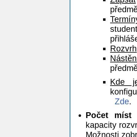
předmě
Termín
studen
přihláš
Rozvrh
Nástěn
předmě
Kde j
konfi
Zde
.
Počet míst
-
kapacity rozv
Možnosti zobr