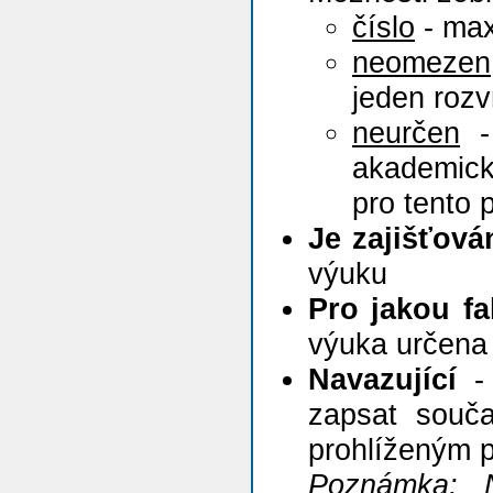
číslo
- max
neomezen
jeden roz
neurčen
- 
akademick
pro tento 
Je zajišťov
výuku
Pro jakou fa
výuka určena
Navazující
- 
zapsat souča
prohlíženým 
Poznámka:
N