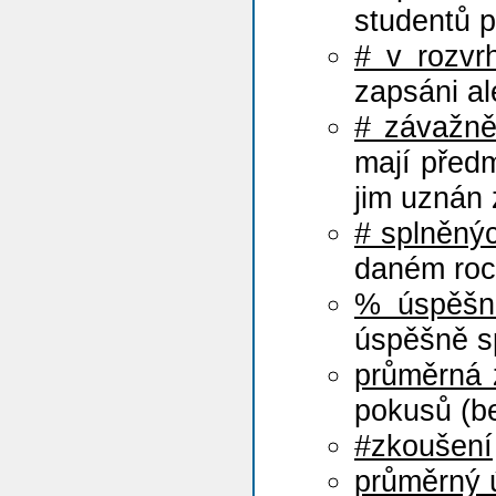
studentů 
# v rozvr
zapsáni al
# závažn
mají před
jim uznán z
# splněný
daném roce
% úspěšn
úspěšně s
průměrná
pokusů (b
#zkoušení
průměrný 