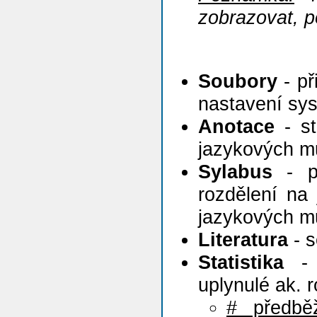
zobrazovat, p
Soubory
- př
nastavení sy
Anotace
- st
jazykových m
Sylabus
- po
rozdělení na 
jazykových m
Literatura
- s
Statistika
- s
uplynulé ak. 
# předbě