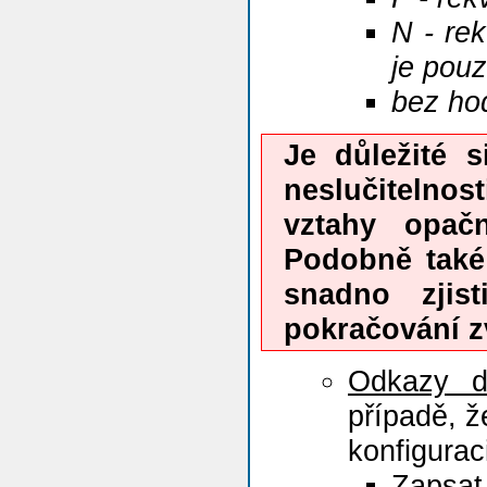
N - re
je pouz
bez hod
Je důležité s
neslučitelnos
vztahy opačn
Podobně také 
snadno zjis
pokračování 
Odkazy d
případě, ž
konfigurac
Zapsat