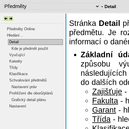
-
Detail
Stránka
Detail
př
Předměty Online
předmětu. Je roz
Hledání...
informací o dan
Detail
Kde je předmět použit
Základní úd
Vyučující
Katedry
způsobu výu
Třídy
následujících
Klasifikace
do dalších od
Schvalování předmětů
Nastavení práv
Zajišťuje
-
Prohlížení dle oborů/plánů
Fakulta
- 
Grafický detail plánu
Nastavení
Garant
- h
Třída
- hl
Klasifikac