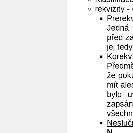
rekvizity 
Prerekv
Jedná s
před z
jej te
Korekvi
Předm
že pok
mít al
bylo u
zapsá
všechn
Nesluči
N
.