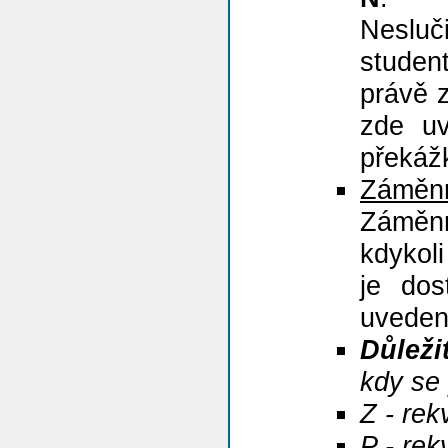
Nesluč
studen
právě 
zde uv
překáž
Záměnn
Záměn
kdykol
je dos
uvedeno
Důleži
kdy se 
Z - rek
P - rek