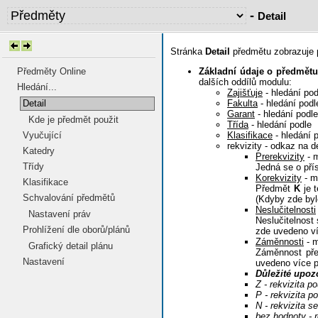
-
Detail
Stránka
Detail
předmětu zobrazuje p
Základní údaje o předmětu
Předměty Online
dalších oddílů modulu:
Hledání...
Zajišťuje
- hledání po
Fakulta
- hledání pod
Detail
Garant
- hledání podl
Kde je předmět použit
Třída
- hledání podle
Klasifikace
- hledání 
Vyučující
rekvizity - odkaz na d
Katedry
Prerekvizity
- 
Třídy
Jedná se o pří
Korekvizity
- m
Klasifikace
Předmět
K
je t
Schvalování předmětů
(Kdyby zde by
Neslučitelnosti
Nastavení práv
Neslučitelnos
Prohlížení dle oborů/plánů
zde uvedeno ví
Záměnnosti
- 
Grafický detail plánu
Záměnnost př
Nastavení
uvedeno více př
Důležité upoz
Z - rekvizita p
P - rekvizita p
N - rekvizita s
bez hodnoty - r