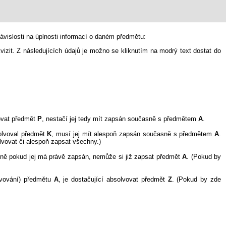
vislosti na úplnosti informací o daném předmětu:
kvizit. Z následujících údajů je možno se kliknutím na modrý text dostat do
vat předmět
P
, nestačí jej tedy mít zapsán současně s předmětem
A
.
olvoval předmět
K
, musí jej mít alespoň zapsán současně s předmětem
A
.
vovat či alespoň zapsat všechny.)
dně pokud jej má právě zapsán, nemůže si již zapsat předmět
A
. (Pokud by
lvování) předmětu
A
, je dostačující absolvovat předmět
Z
. (Pokud by zde