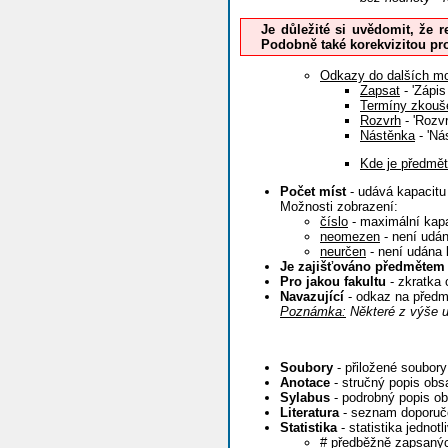
Je důležité si uvědomit, že r
Podobně také korekvizitou pro
Odkazy do dalších mo
Zapsat
- 'Zápis
Termíny zkouš
Rozvrh
- 'Rozvr
Nástěnka
- 'Ná
Kde je předmět
Počet míst
- udává kapacitu
Možnosti zobrazení:
číslo
- maximální kapa
neomezen
- není udán
neurčen
- není udána 
Je zajišťováno předmětem
Pro jakou fakultu
- zkratka 
Navazující
- odkaz na předm
Poznámka:
Některé z výše u
Soubory
- přiložené soubory
Anotace
- stručný popis obs
Sylabus
- podrobný popis ob
Literatura
- seznam doporuče
Statistika
- statistika jednot
# předběžně zapsaný