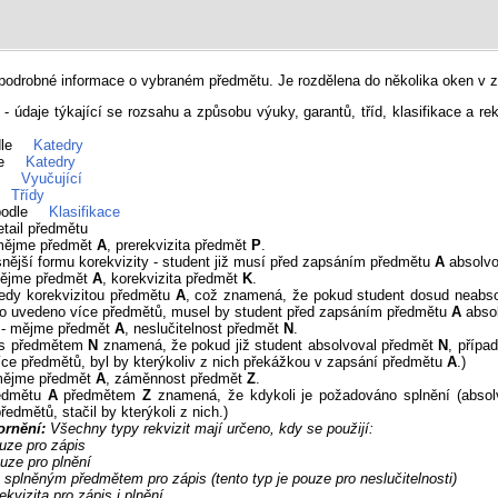
odrobné informace o vybraném předmětu. Je rozdělena do několika oken v zá
- údaje týkající se rozsahu a způsobu výuky, garantů, tříd, klasifikace a re
dle
Katedry
le
Katedry
e
Vyučující
Třídy
podle
Klasifikace
etail předmětu
mějme předmět
A
, prerekvizita předmět
P
.
snější formu korekvizity - student již musí před zapsáním předmětu
A
absolvo
ějme předmět
A
, korekvizita předmět
K
.
edy korekvizitou předmětu
A
, což znamená, že pokud student dosud neabs
lo uvedeno více předmětů, musel by student před zapsáním předmětu
A
absol
- mějme předmět
A
, neslučitelnost předmět
N
.
t s předmětem
N
znamená, že pokud již student absolvoval předmět
N
, přípa
ce předmětů, byl by kterýkoliv z nich překážkou v zapsání předmětu
A
.)
mějme předmět
A
, záměnnost předmět
Z
.
edmětu
A
předmětem
Z
znamená, že kdykoli je požadováno splnění (abso
edmětů, stačil by kterýkoli z nich.)
ornění:
Všechny typy rekvizit mají určeno, kdy se použijí:
ouze pro zápis
ouze pro plnění
e splněným předmětem pro zápis (tento typ je pouze pro neslučitelnosti)
ekvizita pro zápis i plnění