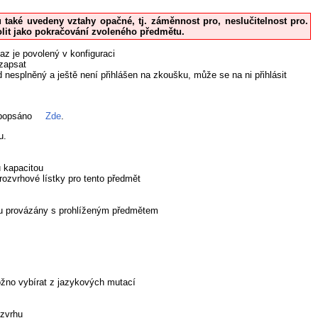
u také uvedeny vztahy opačné, tj. záměnnost pro, neslučitelnost pro.
volit jako pokračování zvoleného předmětu.
az je povolený v konfiguraci
 zapsat
 nesplněný a ještě není přihlášen na zkoušku, může se na ni přihlásit
 popsáno
Zde
.
u.
u kapacitou
ozvrhové lístky pro tento předmět
sou provázány s prohlíženým předmětem
možno vybírat z jazykových mutací
ozvrhu