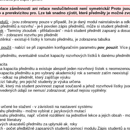
elace záměnnosti ani relace neslučitelnosti není symetrická! Proto jso
 a prerekvizitou pro. Lze tak snadno zjistit, které předměty je možné z
dulů:
- jsou zobrazeny pouze v případě, že je daný modul nainstalován a odk
 předmětů a rozvrhu' - je-li povolen zápis předmětů, může si student předmět
ek
- 'Termíny zkoušek - přihlašování' - má-li student předmět zapsaný a dosud
h' - zobrazení rozvrhu pro předmět
stěnka' - existují-li lístky k tomuto předmětu, je zobrazena tabulka
 použit
- nabízí se při zapnutém konfiguračním parametru
pov_pouzit
. Více
 předmětu, eventuálně součet kapacity rozvrhových lístků k danému předmět
cita
a kapacita předmětu a existuje alespoň jeden rozvrhový lístek s neomezeno
kapacita předmětu a pro vybraný akademický rok a semestr zatím neexistují r
- odkaz na předmět, který zajišťuje výuku
cizí fakulty, pro jejichž studenty je výuka určena
ět, který má student povinnost zapsat současně a jehož rozvrhové lístky j
vedených údajů se nemusí zobrazovat, pokud nejsou vyplněny.
 určené ke stažení - v závislosti na nastavení systému
ahu předmětu - možno vybírat z jazykových mutací
sahu předmětu, např. včetně rozdělení na jednotlivé lekce a jejich obsah - 
né literatury
livých ukazatelů předmětu za uplynulé ak. roky
ch
- počet předběžně zapsaných studentů pomocí modulu Zápis studentů a r