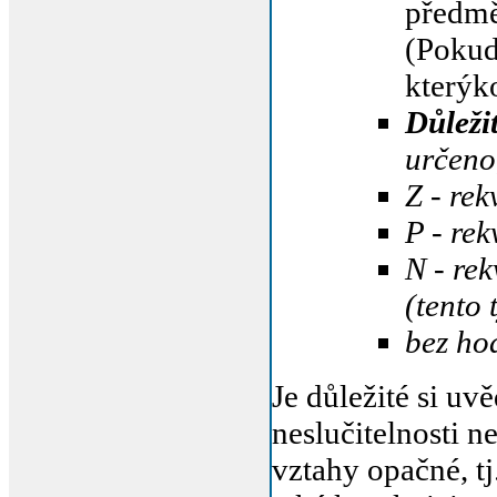
předm
(Pokud
kterýko
Důleži
určeno,
Z - rek
P - rek
N - re
(tento 
bez hod
Je důležité si uv
neslučitelnosti n
vztahy opačné, tj