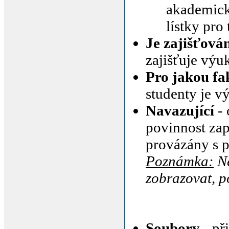
akademický
lístky pro
Je zajišťov
zajišťuje výu
Pro jakou fa
studenty je v
Navazující
- 
povinnost zap
provázány s 
Poznámka:
Ně
zobrazovat, p
Soubory
- př