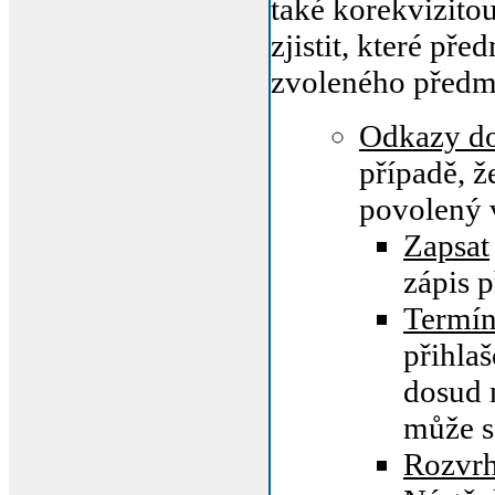
také korekvizitou
zjistit, které př
zvoleného předm
Odkazy do
případě, ž
povolený 
Zapsat
zápis 
Termín
přihlaš
dosud 
může se
Rozvr