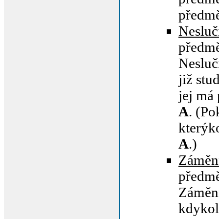
předm
Nesluči
předm
Nesluč
již st
jej má
A
. (Po
kterýk
A
.)
Záměn
předm
Záměn
kdykol