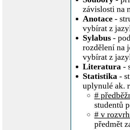
závislosti na
Anotace
- st
vybírat z jaz
Sylabus
- pod
rozdělení na 
vybírat z jaz
Literatura
- 
Statistika
- s
uplynulé ak. 
# předběž
studentů 
# v rozvr
předmět za