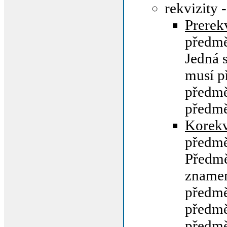
rekvizity 
Prerek
předm
Jedná s
musí p
předm
předm
Korekv
předm
Předm
znamen
předm
předm
předmě