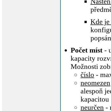
Nástěn
předmě
Kde je
konfig
popsá
Počet míst
- 
kapacity roz
Možnosti zob
číslo
- max
neomezen
alespoň j
kapacitou
neurčen
- 