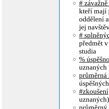
# závažně
kteří mají
oddělení a
jej navštěv
# splněný
předmět v
studia
% úspěšno
uznaných 
průměrná
úspěšných
#zkoušení
uznaných
průměrný 