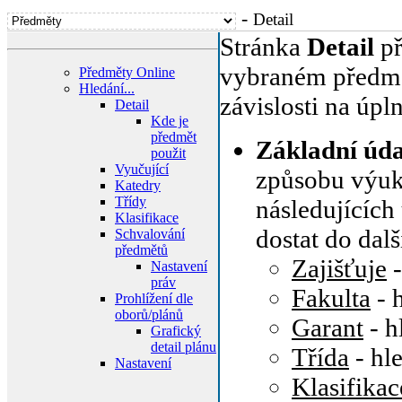
-
Detail
Stránka
Detail
př
vybraném předmět
Předměty Online
Hledání...
závislosti na úp
Detail
Kde je
předmět
Základní úd
použit
Vyučující
způsobu výuky,
Katedry
Třídy
následujících
Klasifikace
dostat do dal
Schvalování
předmětů
Zajišťuje
-
Nastavení
práv
Fakulta
- 
Prohlížení dle
oborů/plánů
Garant
- h
Grafický
detail plánu
Třída
- hl
Nastavení
Klasifikac