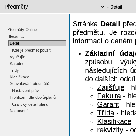
-
Detail
Stránka
Detail
před
Předměty Online
předmětu. Je rozdě
Hledání...
informací o daném 
Detail
Kde je předmět použit
Základní úda
Vyučující
způsobu výuky
Katedry
následujících ú
Třídy
do dalších oddí
Klasifikace
Schvalování předmětů
Zajišťuje
- h
Nastavení práv
Fakulta
- hl
Prohlížení dle oborů/plánů
Garant
- hl
Grafický detail plánu
Třída
- hled
Nastavení
Klasifikace
-
rekvizity - 