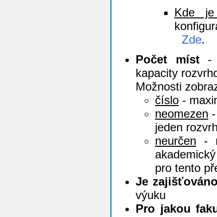
Kde je
konfig
Zde
.
Počet míst
- 
kapacity rozvrh
Možnosti zobra
číslo
- maxim
neomezen
-
jeden rozvr
neurčen
- n
akademický 
pro tento p
Je zajišťován
výuku
Pro jakou faku