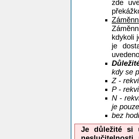
zde uve
překážk
Záměnno
Záměnn
kdykoli
je dost
uvedeno 
Důležit
kdy se p
Z - rekv
P - rekv
N - rekv
je pouze
bez hodn
Je důležité si
neslučitelnost