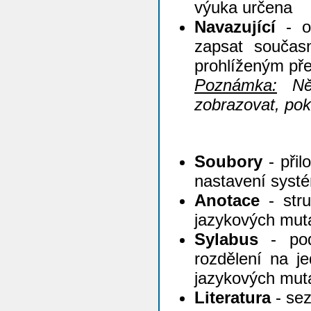
výuka určena
Navazující
- od
zapsat součas
prohlíženým p
Poznámka:
Něk
zobrazovat, pok
Soubory
- přil
nastavení syst
Anotace
- stru
jazykových mut
Sylabus
- pod
rozdělení na je
jazykových mut
Literatura
- sez