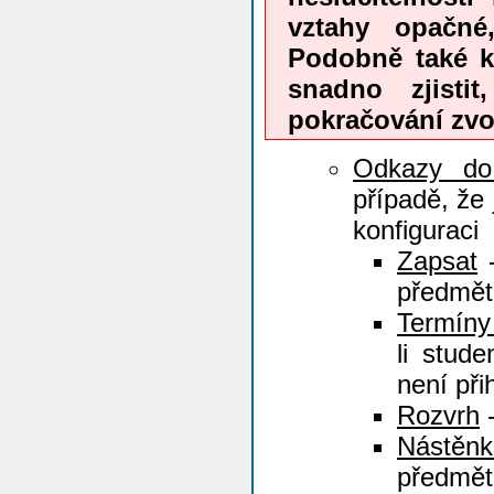
vztahy opačné,
Podobně také ko
snadno zjisti
pokračování zv
Odkazy do
případě, že
konfiguraci
Zapsat
-
předmět
Termíny
li stud
není při
Rozvrh
-
Nástěnk
předmět