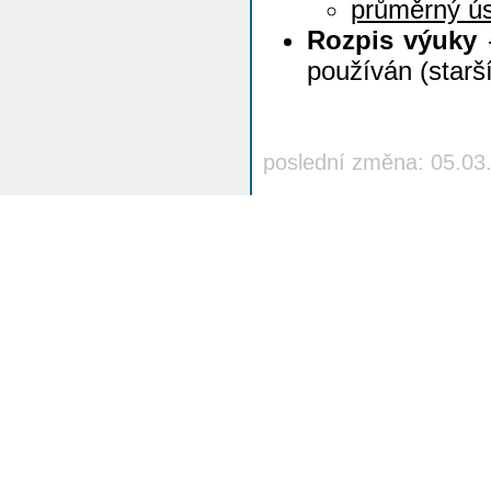
průměrný ú
Rozpis výuky
-
používán (starš
poslední změna: 05.03