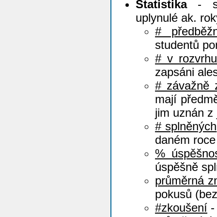
Statistika
- st
uplynulé ak. rok
# předběž
studentů po
# v rozvrhu
zapsáni ale
# závažně 
mají předmě
jim uznán z 
# splněných
daném roce 
% úspěšno
úspěšně spl
průměrná z
pokusů (be
#zkoušení
-