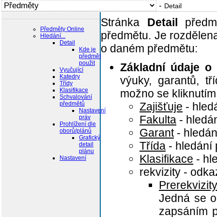
-
Detail
Stránka
Detail
předmě
Předměty Online
předmětu. Je rozdělena 
Hledání...
Detail
o daném předmětu:
Kde je
předmět
použit
Základní údaje o
Vyučující
Katedry
výuky, garantů, tří
Třídy
Klasifikace
možno se kliknutím 
Schvalování
předmětů
Zajišťuje
- hled
Nastavení
Fakulta
- hledá
práv
Prohlížení dle
Garant
- hledán
oborů/plánů
Grafický
Třída
- hledání
detail
plánu
Klasifikace
- hl
Nastavení
rekvizity - odk
Prerekvizit
Jedná se o 
zapsáním 