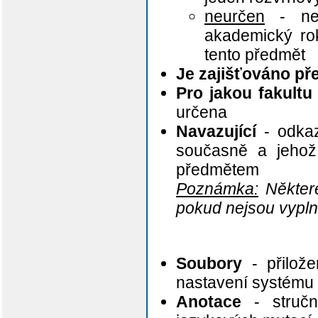
neurčen
- nen
akademický rok
tento předmět
Je zajišťováno p
Pro jakou fakultu
určena
Navazující
- odkaz
současně a jehož 
předmětem
Poznámka:
Některé
pokud nejsou vypln
Soubory
- přilože
nastavení systému
Anotace
- stručn