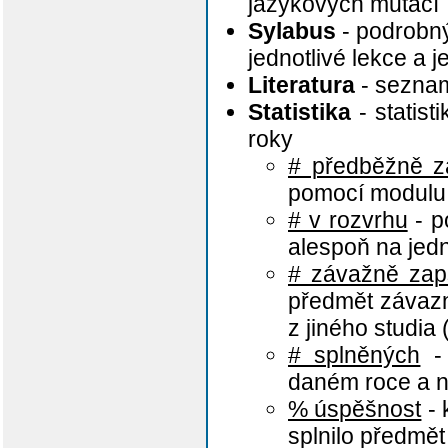
jazykových mutací
Sylabus
- podrobný
jednotlivé lekce a 
Literatura
- seznam
Statistika
- statist
roky
# předběžně z
pomocí modulu 
# v rozvrhu
- p
alespoň na jed
# závažně zap
předmět závazn
z jiného studia 
# splněných
- 
daném roce a ne
% úspěšnost
- 
splnilo předmět