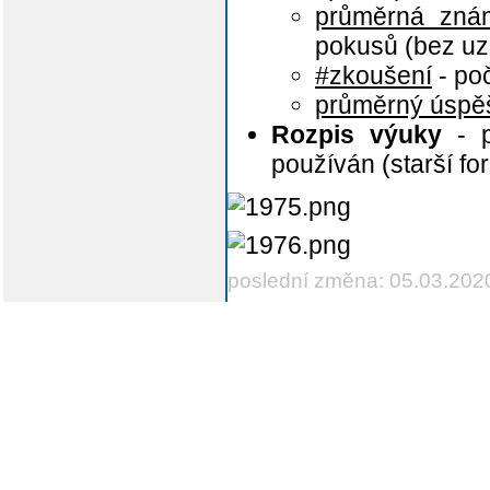
průměrná zná
pokusů (bez u
#zkoušení
- po
průměrný úspě
Rozpis výuky
- p
používán (starší fo
poslední změna: 05.03.202