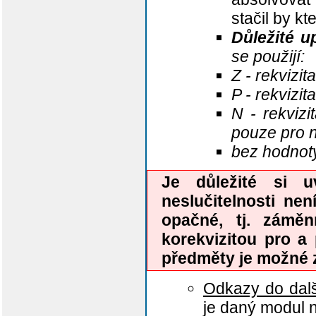
stačil by kte
Důležité u
se použijí:
Z - rekvizi
P - rekvizit
N - rekviz
pouze pro n
bez hodnoty 
Je důležité si u
neslučitelnosti ne
opačné, tj. záměn
korekvizitou pro a 
předměty je možné z
Odkazy do dal
je daný modul n