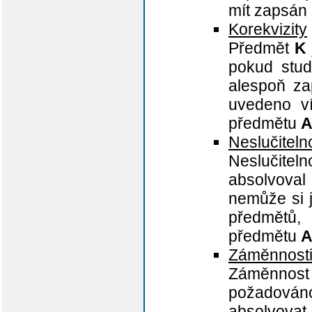
mít zapsán
Korekvizity
Předmět
K
pokud stu
alespoň z
uvedeno v
předmětu
Neslučitelno
Neslučitel
absolvoval
nemůže si 
předmětů,
předmětu
Záměnnost
Záměnnost
požadováno
absolvovat