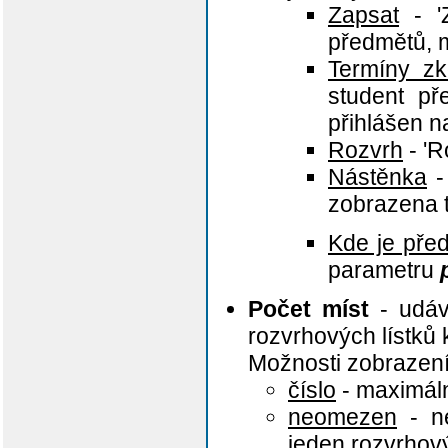
Zapsat
- 'Z
předmětů, 
Termíny z
student p
přihlášen n
Rozvrh
- 'R
Nástěnka
- 
zobrazena 
Kde je pře
parametru
Počet míst
- udáv
rozvrhových lístků
Možnosti zobrazení
číslo
- maximáln
neomezen
- ne
jeden rozvrhov