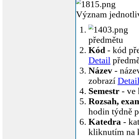
Význam jednotli
předmětu
Kód
- kód pře
Detail
předmě
Název
- název
zobrazí
Detai
Semestr
- ve
Rozsah, exa
hodin týdně 
Katedra
- ka
kliknutím na 