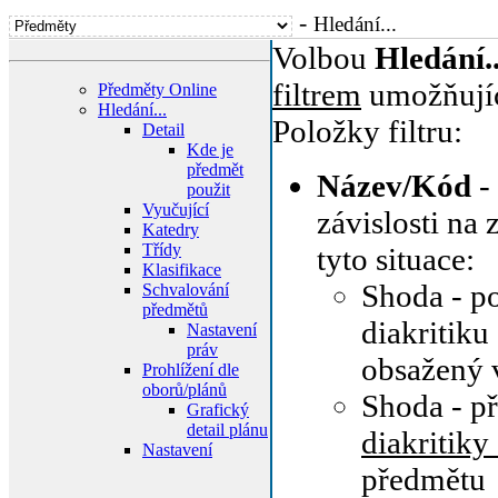
-
Hledání...
Volbou
Hledání..
filtrem
umožňujíc
Předměty Online
Hledání...
Položky filtru:
Detail
Kde je
předmět
Název/Kód
-
použit
Vyučující
závislosti na
Katedry
Třídy
tyto situace:
Klasifikace
Shoda - p
Schvalování
předmětů
diakritiku
Nastavení
práv
obsažený 
Prohlížení dle
oborů/plánů
Shoda - př
Grafický
detail plánu
diakritiky
Nastavení
předmětu