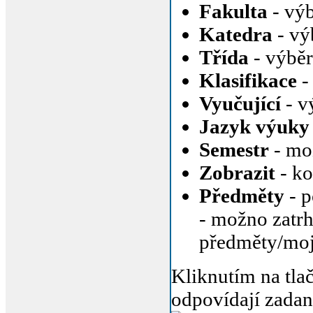
Fakulta
- výb
Katedra
- vý
Třída
- výběr
Klasifikace
-
Vyučující
- v
Jazyk výuky
Semestr
- mož
Zobrazit
- ko
Předměty
- p
- možno zatrh
předměty/moj
Kliknutím na tla
odpovídají zad