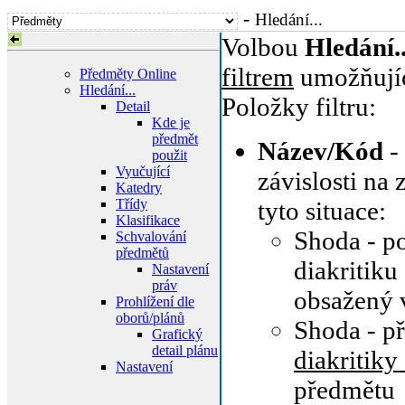
-
Hledání...
Volbou
Hledání..
filtrem
umožňujíc
Předměty Online
Hledání...
Položky filtru:
Detail
Kde je
předmět
Název/Kód
-
použit
Vyučující
závislosti na
Katedry
Třídy
tyto situace:
Klasifikace
Shoda - p
Schvalování
předmětů
diakritiku
Nastavení
práv
obsažený 
Prohlížení dle
oborů/plánů
Shoda - př
Grafický
detail plánu
diakritiky
Nastavení
předmětu