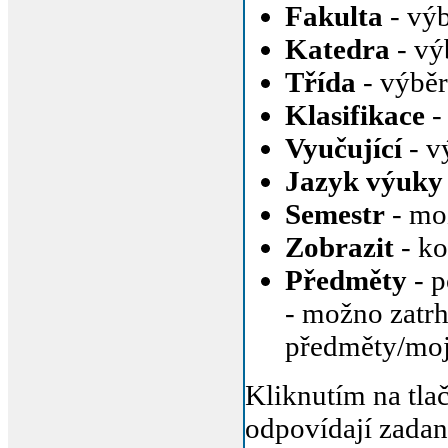
Fakulta
- výb
Katedra
- vý
Třída
- výběr
Klasifikace
-
Vyučující
- v
Jazyk výuky
Semestr
- mož
Zobrazit
- ko
Předměty
- p
- možno zatrh
předměty/moj
Kliknutím na tla
odpovídají zad