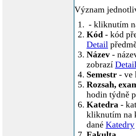
Význam jednotli
- kliknutím n
Kód
- kód pře
Detail
předmě
Název
- název
zobrazí
Detai
Semestr
- ve
Rozsah, exa
hodin týdně 
Katedra
- ka
kliknutím na 
dané
Katedry
Fakulta