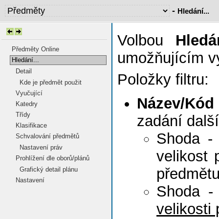
-
Hledání...
Volbou
Hledán
Předměty Online
umožňujícím vy
Hledání...
Detail
Položky filtru:
Kde je předmět použit
Vyučující
Název/Kód
Katedry
Třídy
zadání dalš
Klasifikace
Shoda - 
Schvalování předmětů
Nastavení práv
velikost
Prohlížení dle oborů/plánů
předmět
Grafický detail plánu
Nastavení
Shoda - 
velikosti