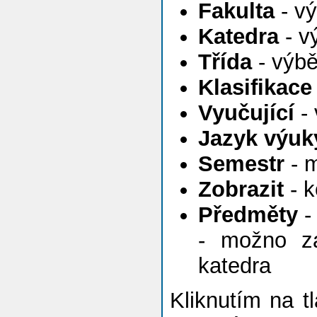
Fakulta
- vý
Katedra
- v
Třída
- výbě
Klasifikace
Vyučující
- 
Jazyk výuk
Semestr
- m
Zobrazit
- k
Předměty
-
- možno za
katedra
Kliknutím na t