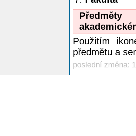
Předměty
akademickém
Použitím iko
předmětu a se
poslední změna: 