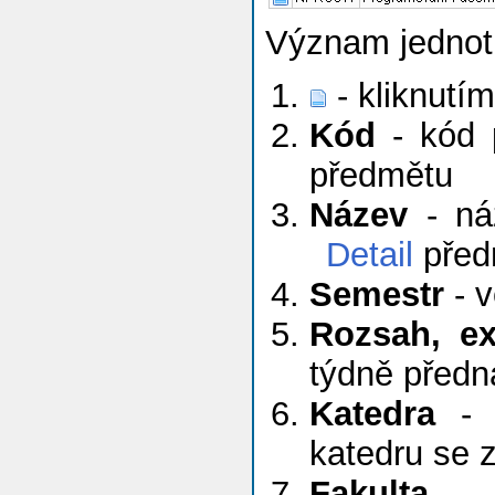
Význam jednotl
- kliknutí
Kód
- kód 
předmětu
Název
- náz
Detail
před
Semestr
- v
Rozsah, e
týdně předn
Katedra
- k
katedru se
Fakulta