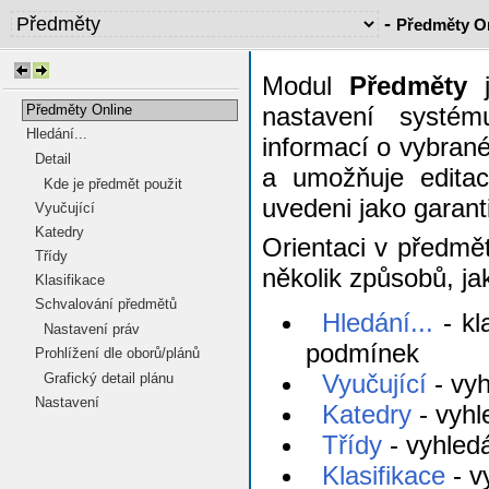
-
Předměty O
Modul
Předměty
j
Předměty Online
nastavení systém
Hledání...
informací o vybran
Detail
a umožňuje editaci
Kde je předmět použit
uvedeni jako garant
Vyučující
Katedry
Orientaci v předmě
Třídy
několik způsobů, ja
Klasifikace
Schvalování předmětů
Hledání...
- kl
Nastavení práv
podmínek
Prohlížení dle oborů/plánů
Vyučující
- vyh
Grafický detail plánu
Nastavení
Katedry
- vyhl
Třídy
- vyhledá
Klasifikace
- v