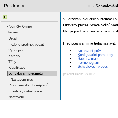
-
Schvalován
V udržování aktuálních informací o
takzvaný proces
Schvalování pře
Předměty Online
Než je předmět označený za schvále
Hledání...
Detail
Před používáním je třeba nastavit:
Kde je předmět použit
Vyučující
Nastavení práv
Konfigurační parametry
Katedry
Šablona mailu
Třídy
Harmonogram
Schvalovací proces
Klasifikace
Schvalování předmětů
poslední změna: 24.07.2015
Nastavení práv
Prohlížení dle oborů/plánů
Grafický detail plánu
Nastavení