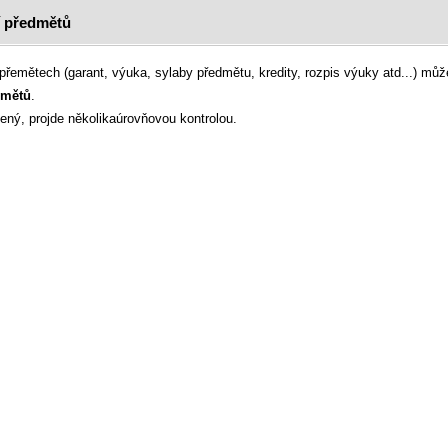
í předmětů
 přemětech (garant, výuka, sylaby předmětu, kredity, rozpis výuky atd...) m
dmětů
.
ný, projde několikaúrovňovou kontrolou.