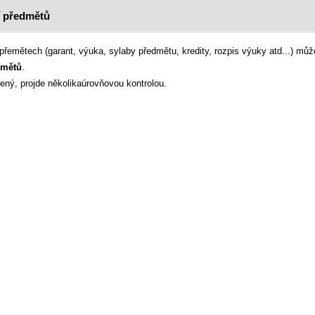
í předmětů
 přemětech (garant, výuka, sylaby předmětu, kredity, rozpis výuky atd...) m
dmětů
.
ný, projde několikaúrovňovou kontrolou.