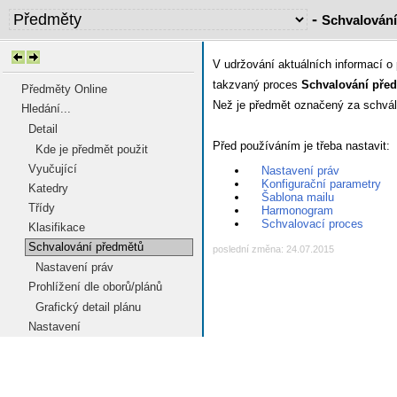
-
Schvalován
V udržování aktuálních informací o
takzvaný proces
Schvalování pře
Předměty Online
Než je předmět označený za schvále
Hledání...
Detail
Před používáním je třeba nastavit:
Kde je předmět použit
Vyučující
Nastavení práv
Konfigurační parametry
Katedry
Šablona mailu
Třídy
Harmonogram
Schvalovací proces
Klasifikace
Schvalování předmětů
poslední změna: 24.07.2015
Nastavení práv
Prohlížení dle oborů/plánů
Grafický detail plánu
Nastavení