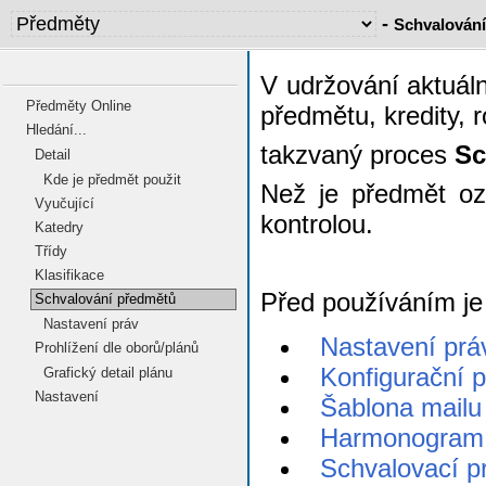
-
Schvalován
V udržování aktuáln
Předměty Online
předmětu, kredity, 
Hledání...
takzvaný proces
Sc
Detail
Kde je předmět použit
Než je předmět oz
Vyučující
kontrolou.
Katedry
Třídy
Klasifikace
Před používáním je 
Schvalování předmětů
Nastavení práv
Nastavení prá
Prohlížení dle oborů/plánů
Konfigurační 
Grafický detail plánu
Nastavení
Šablona mailu
Harmonogram
Schvalovací p