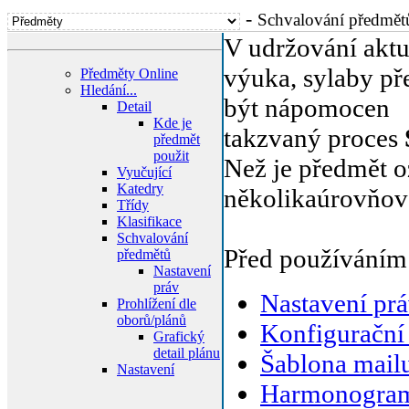
-
Schvalování předmět
V udržování aktu
výuka, sylaby pře
Předměty Online
Hledání...
být nápomocen
Detail
Kde je
takzvaný proces
předmět
použit
Než je předmět o
Vyučující
Katedry
několikaúrovňov
Třídy
Klasifikace
Schvalování
Před používáním j
předmětů
Nastavení
práv
Nastavení pr
Prohlížení dle
oborů/plánů
Konfigurační
Grafický
detail plánu
Šablona mail
Nastavení
Harmonogra