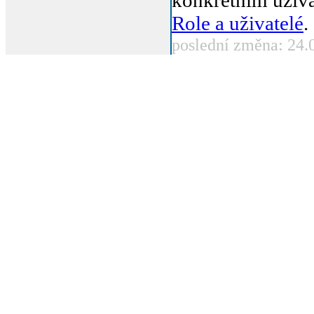
konkrétním uživ
Role a uživatelé
.
poslední změna: 24.