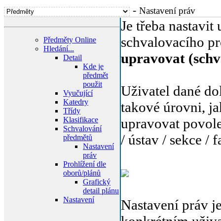
-
Nastavení práv
Je třeba nastavit
schvalovacího p
Předměty Online
Hledání...
upravovat (schv
Detail
Kde je
předmět
použit
Uživatel dané do
Vyučující
Katedry
takové úrovni, j
Třídy
Klasifikace
upravovat povole
Schvalování
/ ústav / sekce / f
předmětů
Nastavení
práv
Prohlížení dle
oborů/plánů
Grafický
detail plánu
Nastavení
Nastavení práv je