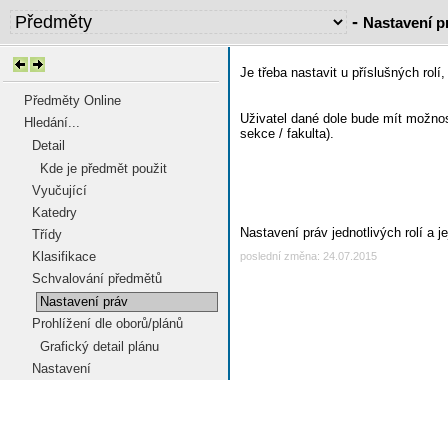
-
Nastavení p
Je třeba nastavit u příslušných ro
Předměty Online
Uživatel dané dole bude mít možno
Hledání...
sekce / fakulta).
Detail
Kde je předmět použit
Vyučující
Katedry
Nastavení práv jednotlivých rolí a 
Třídy
Klasifikace
poslední změna: 24.07.2015
Schvalování předmětů
Nastavení práv
Prohlížení dle oborů/plánů
Grafický detail plánu
Nastavení