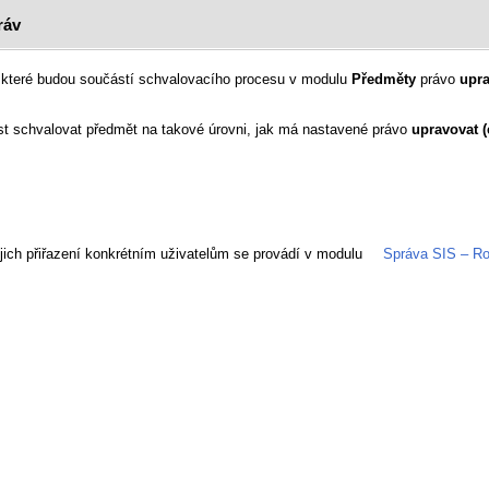
ráv
lí, které budou součástí schvalovacího procesu v modulu
Předměty
právo
upra
st schvalovat předmět na takové úrovni, jak má nastavené právo
upravovat (
jejich přiřazení konkrétním uživatelům se provádí v modulu
Správa SIS – Rol