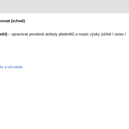
vovat (schval)
.
edit)
– upravovat povolené atributy předmětů a rozpis výuky (učitel / ústav /
e a uživatelé
.