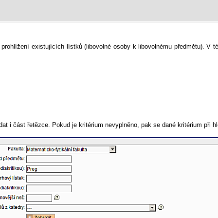
hlížení existujících lístků (libovolné osoby k libovolnému předmětu). V této
adat i část řetězce. Pokud je kritérium nevyplněno, pak se dané kritérium při 