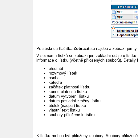
Po stisknutí tlačítka
Zobrazit
se najdou a zobrazí jen ty 
V seznamu lístků se zobrazí jen základní údaje o lístku 
informace o lístku (včetně přiložených souborů). Detaily l
předmět
rozvrhový lístek
osoba
katedra
začátek platnosti lístku
konec platnosti lístku
datum vytvoření lístku
datum poslední změny lístku
titulek (nadpis) lístku
vlastní text lístku
soubory přiložené k lístku
K lístku mohou být přiloženy soubory. Soubory přiložené