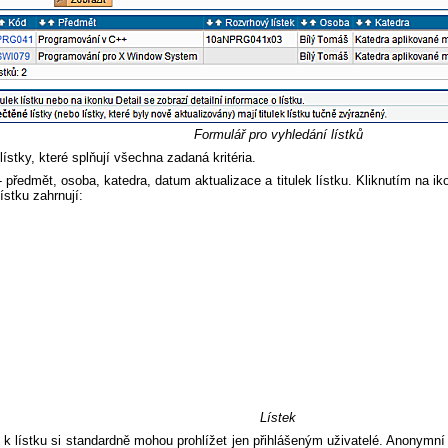
Formulář pro vyhledání lístků
lístky, které splňují všechna zadaná kritéria.
- předmět, osoba, katedra, datum aktualizace a titulek lístku. Kliknutím na i
ístku zahrnují:
Lístek
 k lístku si standardně mohou prohlížet jen přihlášeným uživatelé. Anonymní 