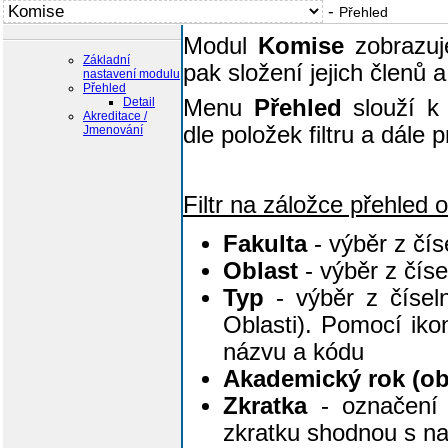
-
Přehled
Modul
Komise
zobrazuj
Základní
pak složení jejich členů 
nastavení modulu
Přehled
Detail
Menu
Přehled
slouží k 
Akreditace /
dle položek filtru a dále 
Jmenování
Filtr na záložce přehled 
Fakulta
- výběr z čís
Oblast
- výběr z čís
Typ
- výběr z čísel
Oblasti). Pomocí ik
názvu a kódu
Akademický rok (ob
Zkratka
- označení 
zkratku shodnou s n