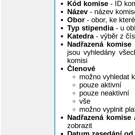
Kód komise
- ID ko
Název
- název komise 
Obor
- obor, ke kte
Typ stipendia
- u ob
Katedra
- výběr z čí
Nadřazená komise
jsou vyhledány všec
komisi
Členové
možno vyhledat k
pouze aktivní
pouze neaktivní
vše
možno vyplnit pl
Nadřazená komise 
zobrazit
Datum zasedání od,