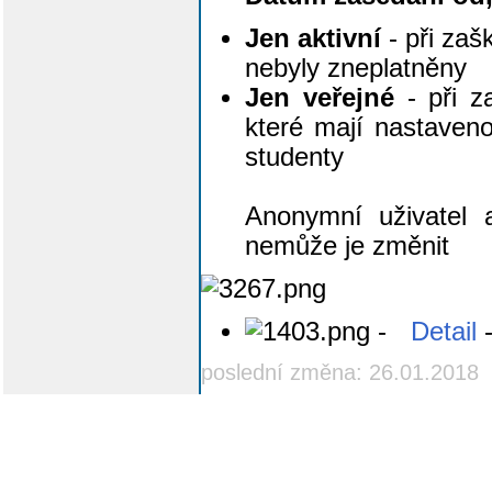
Jen aktivní
- při zaš
nebyly zneplatněny
Jen veřejné
- při za
které mají nastaveno
studenty
Anonymní uživatel 
nemůže je změnit
-
Detail
-
poslední změna: 26.01.2018