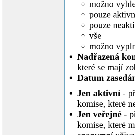
možno vyhle
pouze aktivn
pouze neakti
vše
možno vyplni
Nadřazená kom
které se mají zo
Datum zasedán
Jen aktivní
- př
komise, které n
Jen veřejné
- p
komise, které ma