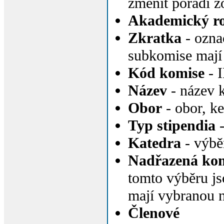
změnit pořadí z
Akademický ro
Zkratka
- ozna
subkomise mají
Kód komise
- 
Název
- název k
Obor
- obor, k
Typ stipendia
-
Katedra
- výběr
Nadřazená ko
tomto výběru j
mají vybranou 
Členové