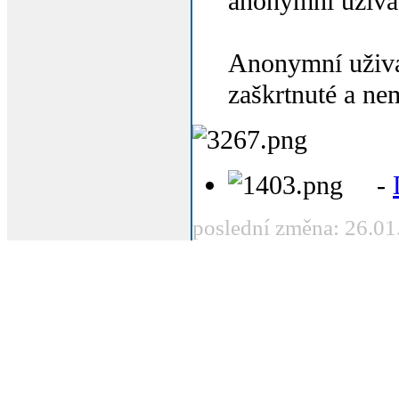
anonymní uživat
Anonymní uživat
zaškrtnuté a ne
-
poslední změna: 26.01