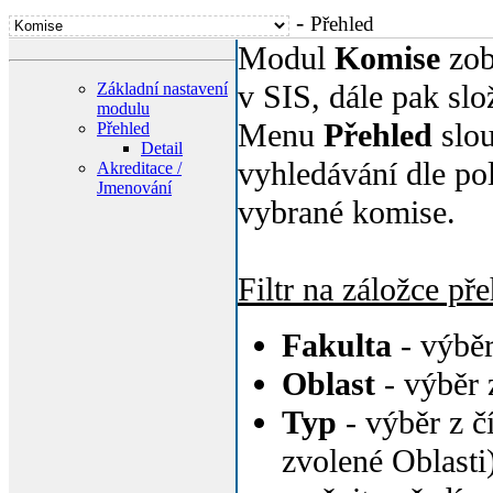
-
Přehled
Modul
Komise
zob
v SIS, dále pak slo
Základní nastavení
modulu
Menu
Přehled
slou
Přehled
Detail
vyhledávání dle pol
Akreditace /
Jmenování
vybrané komise.
Filtr na záložce př
Fakulta
- výběr
Oblast
- výběr 
Typ
- výběr z č
zvolené Oblast