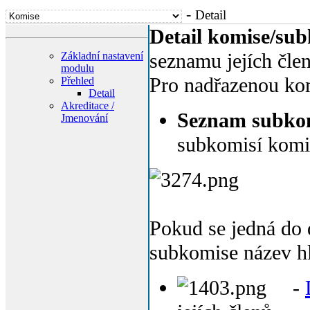
-
Detail
Detail komise/su
seznamu jejích čle
Základní nastavení
modulu
Pro nadřazenou kom
Přehled
Detail
Akreditace /
Seznam subko
Jmenování
subkomisí komi
Pokud se jedná do 
subkomise název hl
-