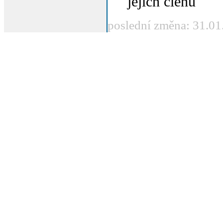
jejích členů
poslední změna: 31.01