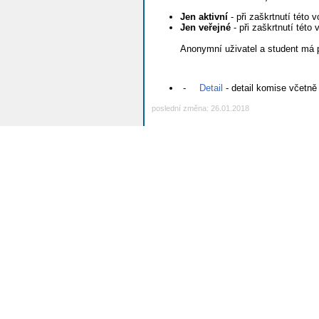
Jen aktivní
- při zaškrtnutí této 
Jen veřejné
- při zaškrtnutí této
Anonymní uživatel a student má 
-
Detail
- detail komise včetně 
poslední změna: 26.01.2018