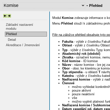
-
Přehled
Modul
Komise
zobrazuje informace o ko
Menu
Přehled
slouží k základnímu prohlí
Základní nastavení
modulu
Přehled
Filtr na záložce přehled obsahuje tyto p
Detail
Fakulta
- výběr z číselníku Fakul
Akreditace / Jmenování
Oblast
- výběr z číselníku Oblas
Typ
- výběr z číselníku Typy kom
Akademický rok (období)
Zkratka
- označení komise, nemus
Kód komise
- ID komise
Název
- název komise - lze jej zad
Obor
- obor, ke kterému je komi
Typ stipendia
- u oblasti
T
návrhy
Katedra
- výběr z číselníku kated
Nadřazená komise
- výběr z nad
Členové
možno vyhledat konkrétní
pouze aktivní
pouze neaktivní
vše
možno vyplnit platnost fu
Nadřazená komise / Subkomise 
Datum zasedání od, datum zas