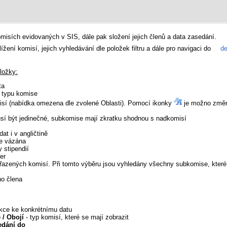
misích evidovaných v SIS, dále pak složení jejich členů a data zasedání.
žení komisí, jejich vyhledávání dle položek filtru a dále pro navigaci do
de
oložky:
ta
t typu komise
isí (nabídka omezena dle zvolené Oblasti). Pomocí ikonky
je možno změni
í být jedinečné, subkomise mají zkratku shodnou s nadkomisí
at i v angličtině
se vázána
 stipendií
er
řazených komisí. Při tomto výběru jsou vyhledány všechny subkomise, kter
ho člena
nkce ke konkrétnímu datu
/ Obojí
- typ komisí, které se mají zobrazit
edání do