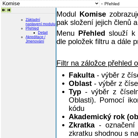
-
Přehled
Modul
Komise
zobrazuj
Základní
pak složení jejich členů 
nastavení modulu
Přehled
Menu
Přehled
slouží k 
Detail
Akreditace /
dle položek filtru a dále 
Jmenování
Filtr na záložce přehled 
Fakulta
- výběr z čís
Oblast
- výběr z čís
Typ
- výběr z čísel
Oblasti). Pomocí ik
kódu
Akademický rok (ob
Zkratka
- označení 
zkratku shodnou s n