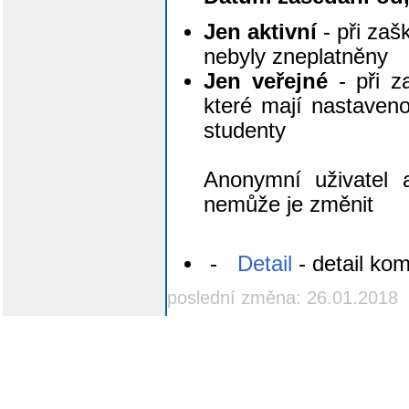
Jen aktivní
- při zaš
nebyly zneplatněny
Jen veřejné
- při za
které mají nastaveno
studenty
Anonymní uživatel 
nemůže je změnit
-
Detail
- detail kom
poslední změna: 26.01.2018