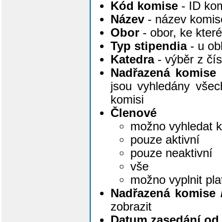
Kód komise
- ID ko
Název
- název komise 
Obor
- obor, ke kte
Typ stipendia
- u ob
Katedra
- výběr z čí
Nadřazená komise
jsou vyhledány všec
komisi
Členové
možno vyhledat k
pouze aktivní
pouze neaktivní
vše
možno vyplnit pl
Nadřazená komise 
zobrazit
Datum zasedání od,