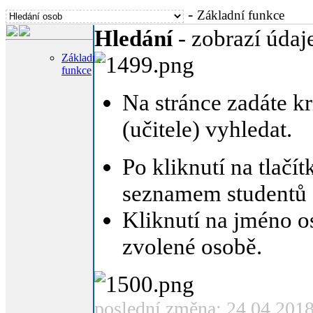
-
Základní funkce
Hledání
- zobrazí údaj
Základní
funkce
Na stránce zadáte kr
(učitele) vyhledat.
Po kliknutí na tlačí
seznamem studentů (
Kliknutí na jméno os
zvolené osobě.
poslední změna: 24.04.201