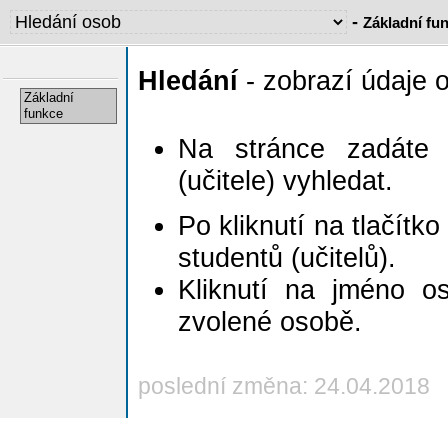
-
Základní fu
Hledání
- zobrazí údaje 
Základní
funkce
Na stránce zadáte k
(učitele) vyhledat.
Po kliknutí na tlačítk
studentů (učitelů).
Kliknutí na jméno o
zvolené osobě.
poslední změna: 24.04.2018