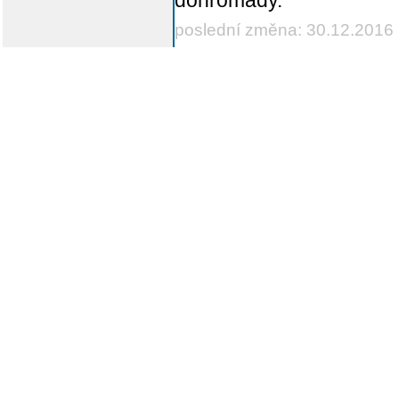
dohromady.
poslední změna: 30.12.2016