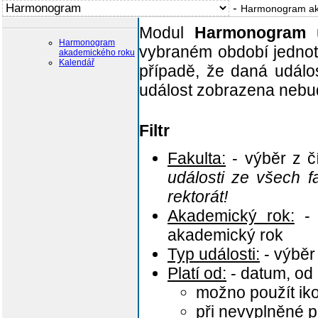
-
Harmonogram ak
Modul
Harmonogram
u
Harmonogram
vybraném období jednot
akademického roku
Kalendář
případě, že daná událo
událost zobrazena nebu
Filtr
Fakulta:
- výběr z č
události ze všech fa
rektorát!
Akademický rok:
- 
akademický rok
Typ události:
- výběr 
Platí od:
- datum, od 
možno použít i
při nevyplněné 