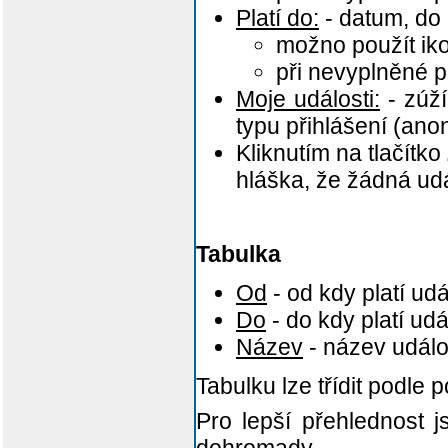
Platí do:
- datum, do 
možno použít i
při nevyplněné
Moje události:
- zúží
typu přihlášení (ano
Kliknutím na tlačítko
hláška, že žádná ud
Tabulka
Od
- od kdy platí udá
Do
- do kdy platí udá
Název
- název událo
Tabulku lze třídit podle 
Pro lepší přehlednost